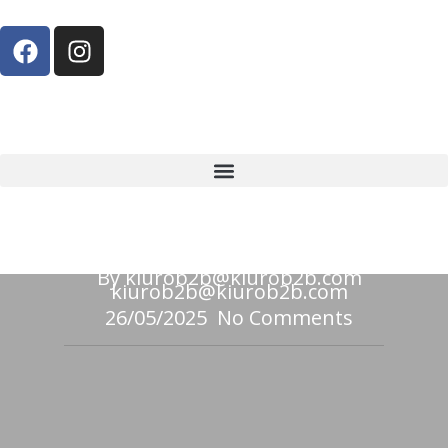
Servicios
Tintorería
Tintorería Castilleja
By
kiurob2b@kiurob2b.com
kiurob2b@kiurob2b.com
26/05/2025
No Comments