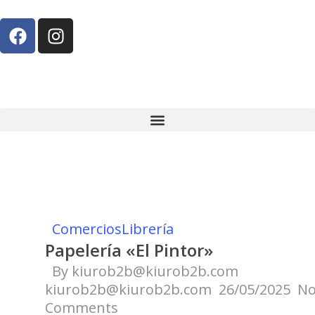
Comercios
Librería
Papelería «El Pintor»
By
kiurob2b@kiurob2b.com
kiurob2b@kiurob2b.com
26/05/2025
N
Comments