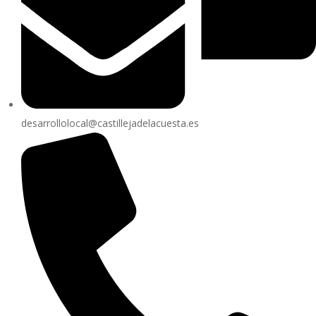
desarrollolocal@castillejadelacuesta.es