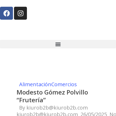
Alimentación
Comercios
Modesto Gómez Polvillo
“Frutería”
By
kiurob2b@kiurob2b.com
kiurob2b@kiurob2b.com
26/05/2025
N