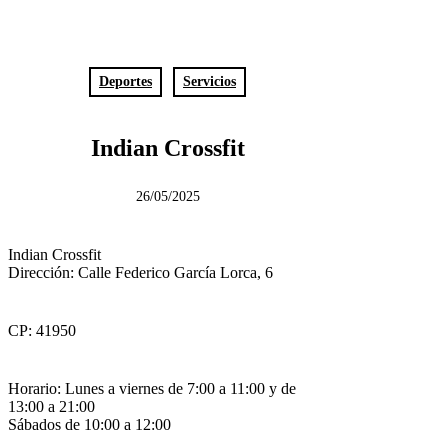
Deportes
Servicios
Indian Crossfit
26/05/2025
Previous Post
Next Post
Casa Joselito
Nova Espacio de Belleza
Indian Crossfit
Dirección: Calle Federico García Lorca, 6
CP: 41950
Horario: Lunes a viernes de 7:00 a 11:00 y de
13:00 a 21:00
Sábados de 10:00 a 12:00