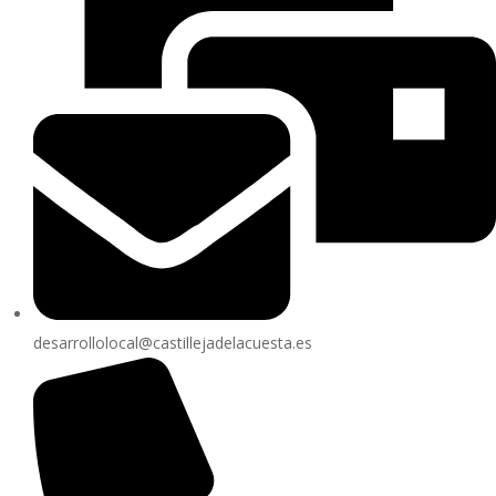
desarrollolocal@castillejadelacuesta.es