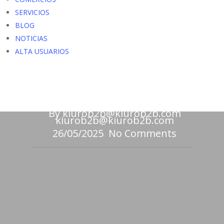
SERVICIOS
BLOG
NOTICIAS
ALTA USUARIOS
Fotografía
Servicios
Foto Estani
By
kiurob2b@kiurob2b.com
kiurob2b@kiurob2b.com
26/05/2025
No Comments