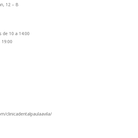
án, 12 – B
s de 10 a 14:00
a 19:00
/clinicadentalpaulaavila/