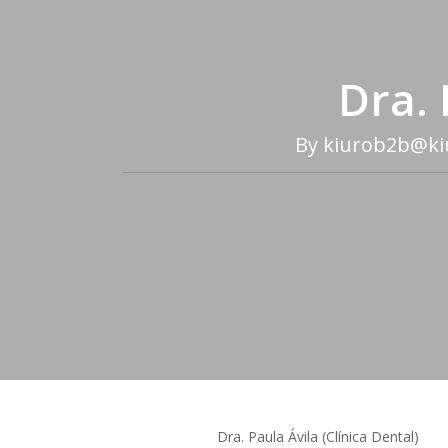
Dra. 
By
kiurob2b@ki
Dra. Paula Ávila (Clínica Dental)