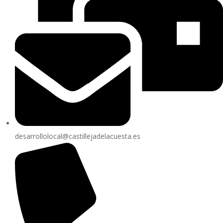
desarrollolocal@castillejadelacuesta.es