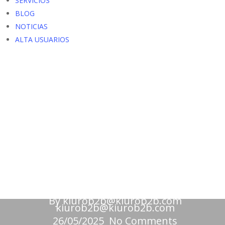
SERVICIOS
BLOG
NOTICIAS
ALTA USUARIOS
Alimentación
Comercios
Autoservicio Ángel
By
kiurob2b@kiurob2b.com
kiurob2b@kiurob2b.com
26/05/2025
No Comments